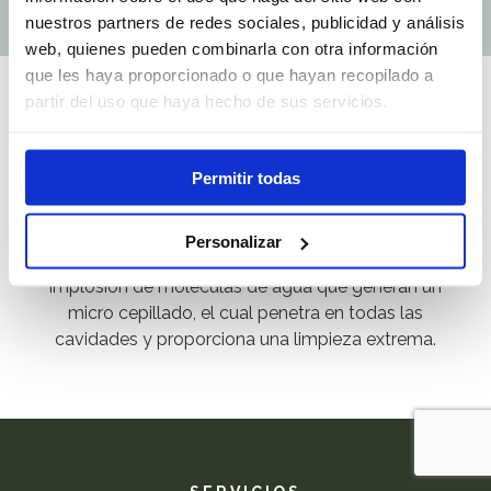
nuestros partners de redes sociales, publicidad y análisis
web, quienes pueden combinarla con otra información
que les haya proporcionado o que hayan recopilado a
partir del uso que haya hecho de sus servicios.
SERVICIO
BENEFICIO
Permitir todas
En Harmonia disponemos de un sistema de
limpieza de filtros de campana
por ultrasonidos
Personalizar
que, mediante ondas ultrasónicas, hacen una
implosión de moléculas de agua que generan un
micro cepillado, el cual penetra en todas las
cavidades y proporciona una limpieza extrema.