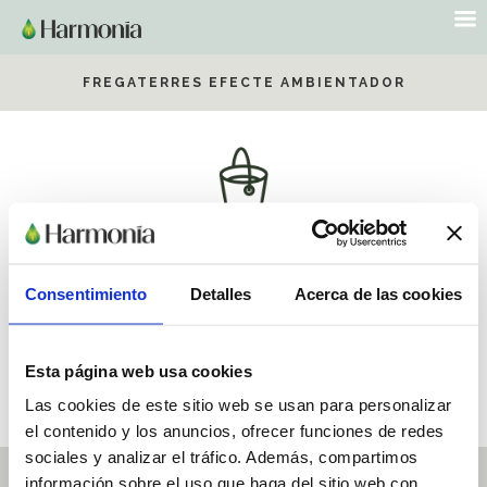
FREGATERRES EFECTE AMBIENTADOR
Deixa els terres brillants i relluents amb el nostre fregaterres
Consentimiento
efecte ambientador. Amb una barreja de components actius
Detalles
Acerca de las cookies
que proporcionen una neteja en profunditat, els teus terres
quedaran impecables i amb un agradable perfum.
Esta página web usa cookies
COMPRAR PRODUCTE
Las cookies de este sitio web se usan para personalizar
el contenido y los anuncios, ofrecer funciones de redes
sociales y analizar el tráfico. Además, compartimos
información sobre el uso que haga del sitio web con